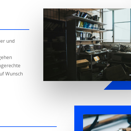
ler und
 gehen
chgerechte
Auf Wunsch